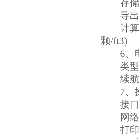
存储：
导出：
计算：9
颗/ft3)
6、
类型：锂
续航时
7、操
接口：
网络：
打印机