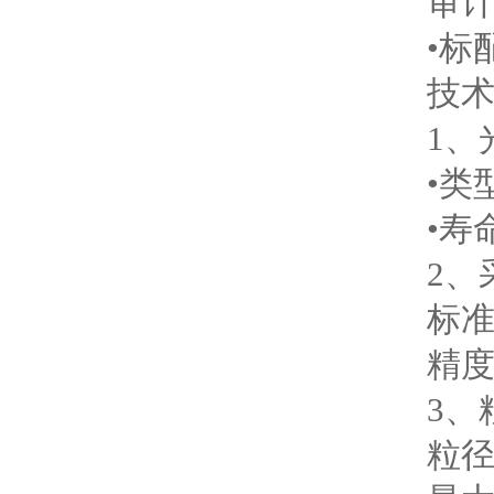
审计
•标配
技术
1、
•类型
•寿命：
2、采
标准流量
精度：±5
3、粒
粒径通道：