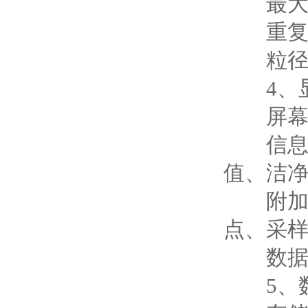
最大计数容
重复性
粒径分布
4、显
屏幕：电
信息显
值、洁
附加信
点、采
数据内存
5、数