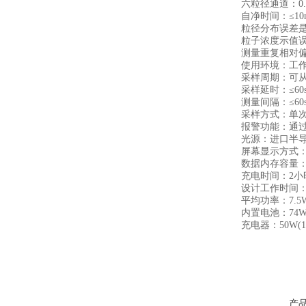
六粒径通道：0.3，0.
自净时间：≤10m
粒径分布误差是0.5u
粒子浓度示值误差是0
测量重复相对偏差
使用环境：工作环境1
采样周期：可从1秒
采样延时：≤60
测量间隔：≤60
采样方式：单次、≤
报警功能：通过
光源：进口半导体激
屏幕显示方式：
数据内存容量：1-
充电时间：2小
设计工作时间：
平均功率：7.5
内置电池：74Wh(16
充电器：50W(16.
产