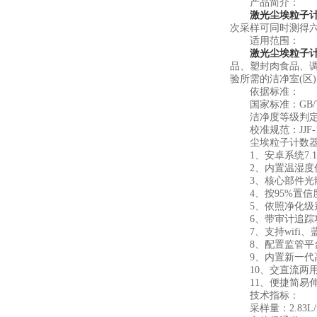
产品简介：
激光尘埃粒子
次采样可同时测得
适用范围：
激光尘埃粒子
品、塑封肉食品、调
验所需的洁净室(区
依据标准：
国家标准：GB/T6
洁净度等级判定标准：I
校准规范：JJF-119
尘埃粒子计数器
1、安卓系统7.
2、内置温湿度传
3、核心部件光散
4、按95%置信度(
5、依照净化级别
6、带审计追踪功能，
7、支持wifi、
8、配置监管平台
9、内置新一代高
10、交直流两用
11、便捷简易伸
技术指标：
采样量：2.83L/min