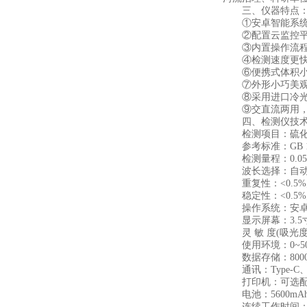
三、仪器特点
①安卓智能系统，
②配置云监控平台
③内置操作流程、
④检测速度更快，
⑥便携式体积小，
⑦外形小巧美观，
⑧采用进口冷光源
⑨交直流两用，内
四、检测仪技术
检测项目：硫化
参考标准：GB 1648
检测量程：0.05-2
波长选择：自动
重复性：<0.5%
稳定性：<0.5%
操作系统：安卓智
显示屏幕：3.5寸
灵 敏 度(吸光度)：
使用环境：0~50℃
数据存储：8000
通讯：Type-C、
打印机：可选配便
电池：5600mAh
连续工作时间：8