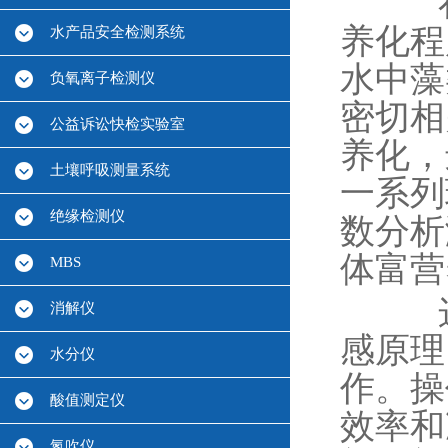
在水
养化程
水产品安全检测系统
水中藻
负氧离子检测仪
密切相
公益诉讼快检实验室
养化，
土壤呼吸测量系统
一系列
绝缘检测仪
数分析
体富营
MBS
这些
消解仪
感原理
水分仪
作。操
酸值测定仪
效率和
氮吹仪