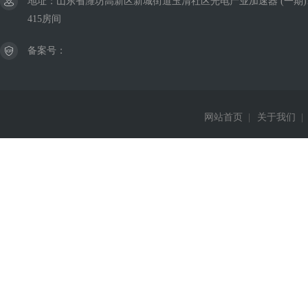
地址：山东省潍坊高新区新城街道玉清社区光电产业加速器 (一期)
415房间
备案号：
网站首页
|
关于我们
|