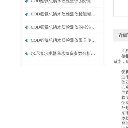
COD氨氮总磷水质检测仪的分光光度法原理与系统化运维管理
COD氨氮总磷水质检测仪检测精度影响因素与优化措施
COD氨氮总磷水质检测仪的校准流程与周期规范
详细
COD氨氮总磷水质检测仪常见使用误区，请规避！
产品
水环境水质总磷总氮多参数分析测定仪器【云唐多参数水质检测仪推荐】
便
系统，
便
适用于
仪器
安卓智
内置操
检测速
便携式
外形小
采用进
参数
臭氧：