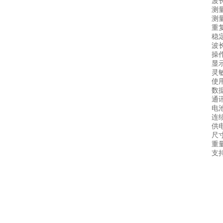
波长范围
测量
测量误
重复性
稳定性
波长
操作系
显示屏
灵敏度(
使用环
数据存
通讯：T
电池：
连续工
供电电
尺寸：1
重量：
支持语