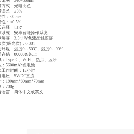
：340~800nm
方式：光电比色
差：≤5%
：<0.5%
：<0.5%
选择：自动
统：安卓智能操作系统
幕：3.5寸彩色液晶触摸屏
吸光度)：0.001
境：温度0～50℃，湿度0～90%
储：80000条以上
ype-C、WIFI、热点、蓝牙
5600mAh锂电池
作时间：12小时
压：5V/DC直流
80mm*80mm*70mm
700g
言：简体中文或英文