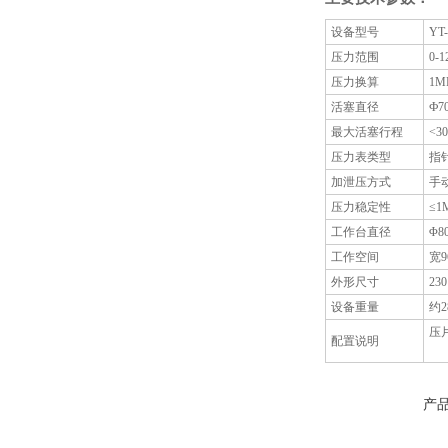
设备型号
YT
压力范围
0-1
压力换算
1MP
活塞直径
Ф7
最大活塞行程
<
压力表类型
指
加泄压方式
手
压力稳定性
≤1M
工作台直径
Φ8
工作空间
宽9
外形尺寸
23
设备重量
约2
压
配置说明
产