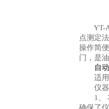
YT-A6
点测定
操作简
门，是油
自
适用标准
仪器
1、 
确保了仪