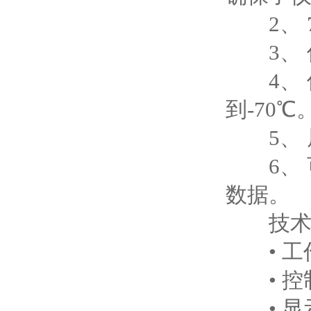
2、 
3、 
4、 
到-70℃
5、 
6、 
数据。
技术
• 工作电
• 控制
• 显示