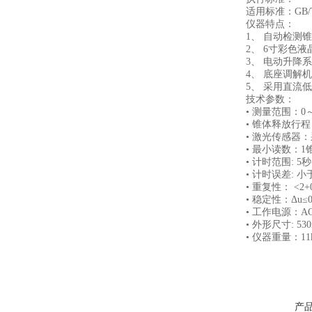
适用标准：GB/T 
仪器特点：
1、 自动检测锥
2、 6寸彩色液
3、 电动升降系
4、 底座调解机
5、 采用直流低
技术参数：
• 测量范围：0～7
• 锥体释放行程：
• 激光传感器：
• 最小读数：1
• 计时范围: 5秒
• 计时误差: 小于
• 重复性： <2+
• 稳定性：Δu≤0
• 工作电源：AC22
• 外形尺寸: 530m
• 仪器重量：11k
产