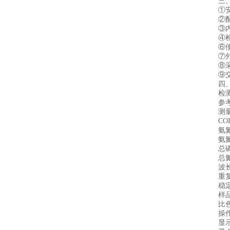
三、
①安卓
②配置
③内置
④检测
⑥便携
⑦外形
⑧采用
⑨交直
四、检
检测项
参考标准：H
测量
COD，10
氨氮(纳氏)
氨氮(水杨
总磷，0.0
总氮，0.
波长选
重复性：
稳定性：
样品兼容
比色方
操作系
显示屏