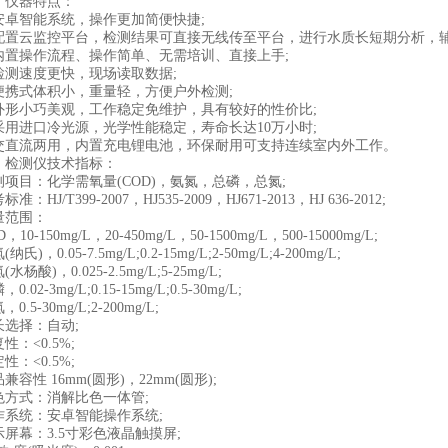
仪器特点：
智能系统，操作更加简便快捷;
云监控平台，检测结果可直接无线传至平台，进行水质长短期分析，
操作流程、操作简单、无需培训、直接上手;
速度更快，现场读取数据;
式体积小，重量轻，方便户外检测;
小巧美观，工作稳定免维护，具有较好的性价比;
进口冷光源，光学性能稳定，寿命长达10万小时;
流两用，内置充电锂电池，环保耐用可支持连续室内外工作。
测仪技术指标：
目：化学需氧量(COD)，氨氮，总磷，总氮;
J/T399-2007，HJ535-2009，HJ671-2013，HJ 636-2012;
范围：
-150mg/L，20-450mg/L，50-1500mg/L，500-15000mg/L;
，0.05-7.5mg/L;0.2-15mg/L;2-50mg/L;4-200mg/L;
酸)，0.025-2.5mg/L;5-25mg/L;
2-3mg/L;0.15-15mg/L;0.5-30mg/L;
5-30mg/L;2-200mg/L;
择：自动;
<0.5%;
<0.5%;
性 16mm(圆形)，22mm(圆形);
式：消解比色一体管;
统：安卓智能操作系统;
幕：3.5寸彩色液晶触摸屏;