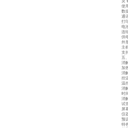
灵 敏 
使用环境
数据存
通讯：T
打印机
电池：5
连续工
供电电
外形尺寸
主机重
支持语
五、智
消解数
加热速度
消解容量
控温模
温控精
消解温
时间设定
消解孔径
试管深
屏幕显
仪器功
预设消
特色功