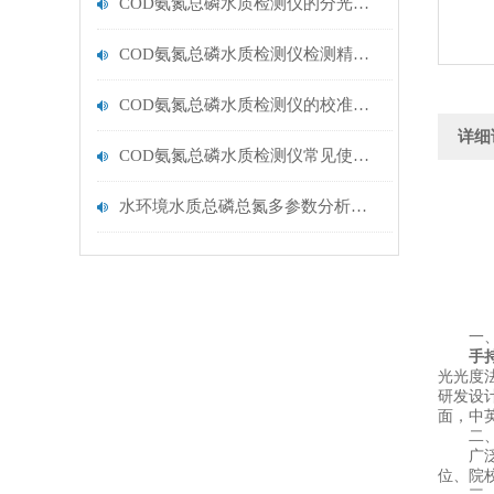
COD氨氮总磷水质检测仪的分光光度法原理与系统化运维管理
COD氨氮总磷水质检测仪检测精度影响因素与优化措施
COD氨氮总磷水质检测仪的校准流程与周期规范
详细
COD氨氮总磷水质检测仪常见使用误区，请规避！
水环境水质总磷总氮多参数分析测定仪器【云唐多参数水质检测仪推荐】
一、
手
光光度法
研发设
面，中
二
广泛应
位、院