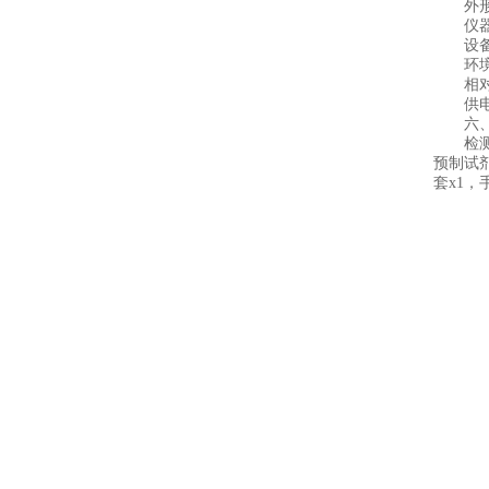
外形尺寸
仪器重量
设备语
环境温
相对湿度
供电电源：
六、
检测仪主
预制试剂
套x1，