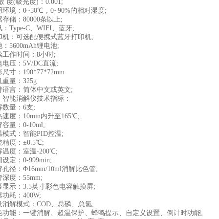
度(吸光度)：0.001;
：0~50℃，0~90%的相对湿度;
储：80000条以上;
ype-C、WIFI、蓝牙;
：可选配便携式蓝牙打印机;
600mAh锂电池;
作时间：8小时;
压：5V/DC直流;
：190*77*72mm
量：325g
言：简体中文或英文;
能消解仪技术指标：
量：6支;
：10min内升至165℃;
：0-10ml;
式：智能PID控温;
度：±0.5℃;
度：室温-200℃;
：0-999min;
：Φ16mm/10ml消解比色管;
度：55mm;
示：3.5英寸彩色电容触摸屏;
耗：400W;
解模式：COD、总磷、总氮;
能：一键消解、超温保护、蜂鸣提示、自定义设置、倒计时功能;