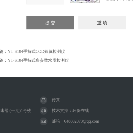
篇：
YT-S104手持式COD氨氮检测仪
篇：
YT-S104手持式多参数水质检测仪
传真：
器 (一期)1号楼
技术支持：
环保在线
邮箱：648602073@qq.com