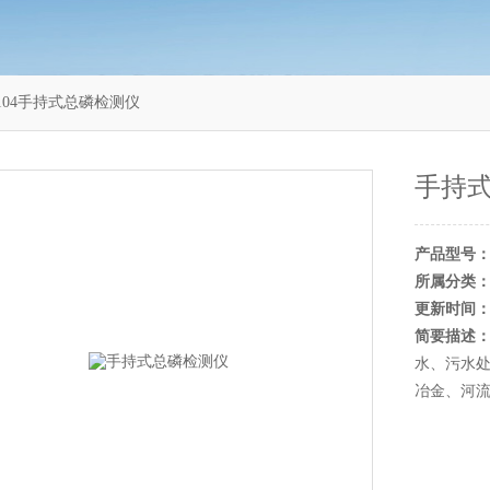
S104手持式总磷检测仪
手持
产品型号
所属分类
更新时间
简要描述
水、污水
冶金、河