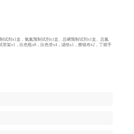
预制试剂x1盒，氨氮预制试剂x1盒、总磷预制试剂x1盒、总氮
冷却试管架x1，比色瓶x8，比色管x4，滤纸x1，擦镜布x2，丁腈手