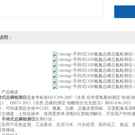
说明：
产品概述：
持式总磷检测仪
是参考标准HJ/T399-2007《水质 化学需氧量的测定 快速
》、HJ671-2013《水质 总磷的测定 钼酸铵分光光度法》和HJ 636-
计，可快速测定水体中COD、氨氮、总磷、总氮浓度指标。仪器配备高清晰度
英文键盘，人性化操作，使用更简单;搭配6孔智能消解仪，可实现户外快
、
手持式总磷检测仪
应用行业：
用于应急监测、工业废水、生活污水、污水处理、医药化工、食品、饮
校等领域。