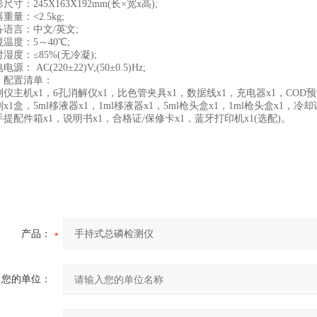
：245X163X192mm(长×宽x高);
：<2.5kg;
言：中文/英文;
度：5～40℃;
：≤85%(无冷凝);
 AC(220±22)V;(50±0.5)Hz;
配置清单：
机x1，6孔消解仪x1，比色管夹具x1，数据线x1，充电器x1，COD
x1盒，5ml移液器x1，1ml移液器x1，5ml枪头盒x1，1ml枪头盒x1，
手提配件箱x1，说明书x1，合格证/保修卡x1，蓝牙打印机x1(选配)。
产品：
您的单位：