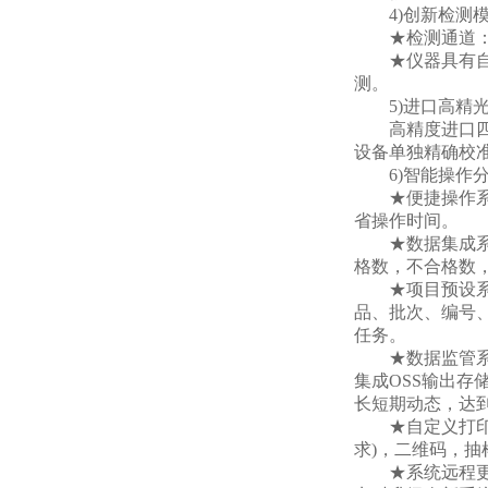
4)创新检测模
★检测通道：≥
★仪器具有自动
测。
5)进口高精光
高精度进口四波长
设备单独精确校
6)智能操作分
★便捷操作系统
省操作时间。
★数据集成系统
格数，不合格数
★项目预设系统
品、批次、编号
任务。
★数据监管系统
集成OSS输出
长短期动态，达
★自定义打印系
求)，二维码，
★系统远程更新