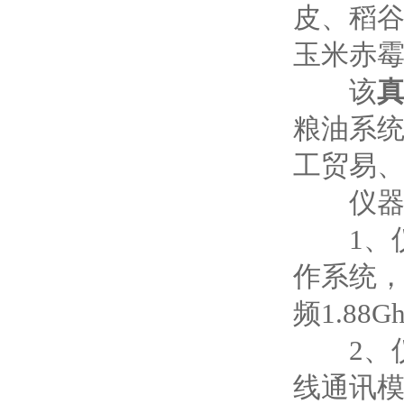
皮、稻谷
玉米赤霉
该
粮油系
工贸易
仪器主
1、仪器
作系统，主
频1.8
2、仪
线通讯