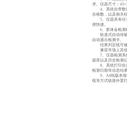
求。仪器尺寸：43×35
4、系统自带数据
合格数，以及相关
5、仪器具有任务
便快捷。
6、胶体金检测
轨道式自动传输扫
自动退出检测卡。
结果判定线可修改
兼容市场上其他胶
7、仪器检测系统
据库以及历史检测
8、系统打印自定
检测日期等信息结
9、A4纸版本报告
线等方式链接外置