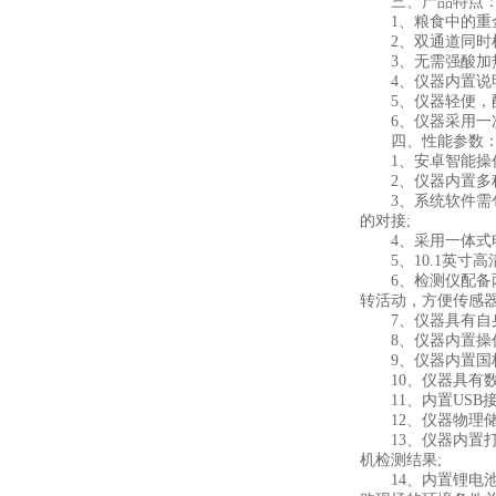
三、产品特点
1、粮食中的重金属检
2、双通道同时检测
3、无需强酸加热
4、仪器内置说明
5、仪器轻便，配
6、仪器采用一次
四、性能参数
1、安卓智能操作
2、仪器内置多种
3、系统软件需包
的对接;
4、采用一体式电脑
5、10.1英寸高清
6、检测仪配备两
转活动，方便传感
7、仪器具有自身
8、仪器内置操作
9、仪器内置国标
10、仪器具有数
11、内置USB接
12、仪器物理储存
13、仪器内置打
机检测结果;
14、内置锂电池