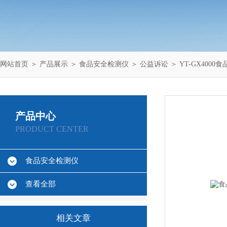
网站首页
＞
产品展示
＞
食品安全检测仪
＞
公益诉讼
＞ YT-GX400
产品中心
PRODUCT CENTER
食品安全检测仪
查看全部
相关文章