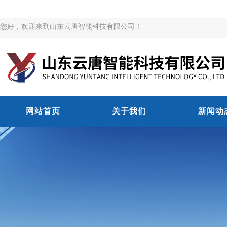
您好，欢迎来到山东云唐智能科技有限公司！
网站首页
关于我们
新闻动