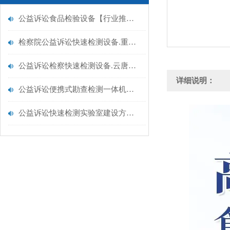
公益诉讼食品检验设备【行业推荐】云唐公益诉讼检验设备
检察院公益诉讼快速检测设备.重磅推荐.精选检察院公益诉讼快速检测设备
公益诉讼检察快速检测设备.云唐推荐仪器.公益诉讼检察快速检测设备
详细说明：
公益诉讼便携式勘查检测一体机@重磅推荐@公益诉讼便携式勘查检测一体机
公益诉讼快速检测实验室建设方案.云唐一站式采购.公益诉讼快检仪器