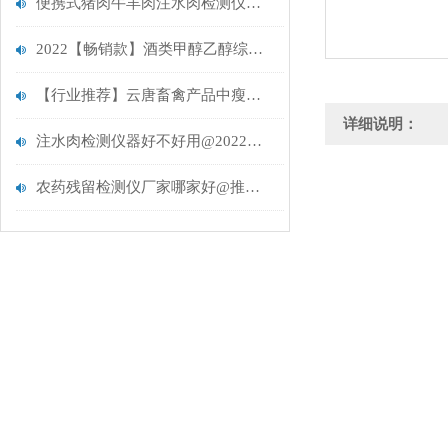
便携式猪肉牛羊肉注水肉检测仪器【重磅推荐】云唐肉类水分检测仪
2022【畅销款】酒类甲醇乙醇综合检测仪@智能酒类甲醇乙醇综合检测仪
【行业推荐】云唐畜禽产品中瘦肉精的检测食品肉检测仪
详细说明：
注水肉检测仪器好不好用@2022【新品上市】智能注水肉检测仪器上市
农药残留检测仪厂家哪家好@推荐云唐全自动农药残留检测仪