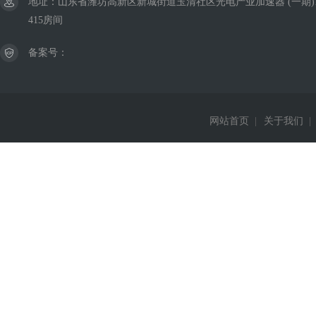
地址：山东省潍坊高新区新城街道玉清社区光电产业加速器 (一期)
415房间
备案号：
网站首页
|
关于我们
|