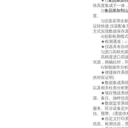
★1)
食品添加剂
块高度集成于一体，
2)
食品添加剂
置。
3)仪器采用全新安卓
运转快捷;仪器配备
方式实现数据保存
4)创新检测模式
★检测通道：≥1
★仪器具有自动识
5)进口高精光源
高精度进口四波长冷
光源，精确比对，同
6)智能操作分析
★便捷操作系统：
供对应证明)
★数据集成系统：
以及相关柱形分析图
★项目预设系统：
源、备注、抽样信息
★数据监管系统：
服务、区分设备定
估、预警。(需提供
★自定义打印系统
信息、检测信息，受