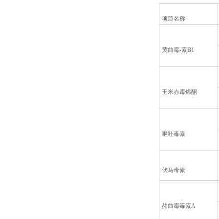
项目名称
黄曲霉-素B1
玉米赤霉烯酮
呕吐毒素
伏马毒素
赭曲霉毒素A