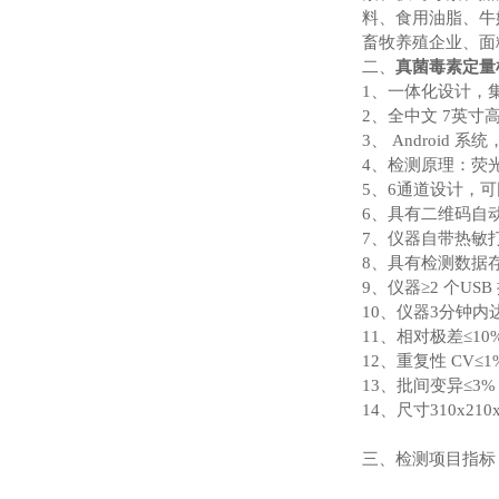
料、食用油脂、牛
畜牧养殖企业、面
二、
真菌毒素定量
1、一体化设计，
2、全中文 7英
3、 Android
4、检测原理：荧
5、6通道设计，
6、具有二维码自
7、仪器自带热敏
8、具有检测数据存
9、仪器≥2 个U
10、仪器3分钟
11、相对极差≤10
12、重复性 CV≤1
13、批间变异≤3%
14、尺寸310x210
三、检测项目指标