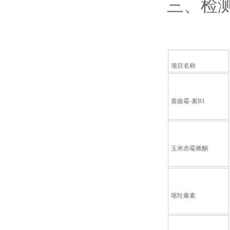
三、检
项目名称
黄曲霉-素B1
玉米赤霉烯酮
呕吐毒素