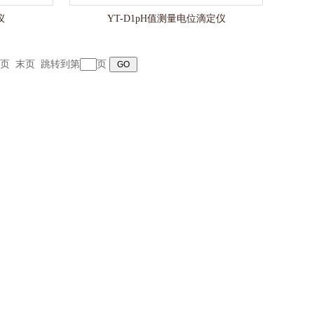
仪
YT-D1pH值测量电位滴定仪
页
末页
跳转到第
页