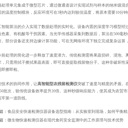
预处理单元集成于微型芯片，通过微通道设计实现试剂与样本的纳米级混
置的温度控制模块，反应环境可在3秒内达到较佳温度，将原本需要10分钟
能算法的介入实现了数据处理的实时化。设备内置的深度学习模型经过
蔬色素、有机酸等干扰因素。当光学传感器采集到数据后，算法在500毫
析。部分设备还支持边缘计算功能，可在无网络环境下独立完成复杂运算
处理的简化进一步释放了速度潜力。传统检测需将果蔬切碎、浸泡、离
术，只需用拭子擦拭果蔬表面，即可直接提取残留物分子。这种非破坏性采
现即擦即检。
术的协同作用，让
高智能型农残留检测仪
突破了速度与精度的矛盾。
450批次，较传统设备效率提升20倍。这种秒级响应能力，使其成为农贸
筑牢第一道防线。
篇：
食品安全快速检测仪器设备选型指南：从实验室到现场，如何平衡精
篇：
微生物快速检测仪器在现代食药安全监测中的工作原理与技术优势