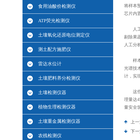
将样本
食用油酸价检测仪
芯片内
ATP荧光检测仪
人工智
土壤氧化还原电位测定仪
剔除果
人工分
测土配方施肥仪
样本前
雷达水位计
光谱技
计，实
土壤肥料养分检测仪
这些技
土壤检测仪器
理量达
植物生理检测仪器
量安全
土壤重金属检测仪器
上一
下一
农残检测仪