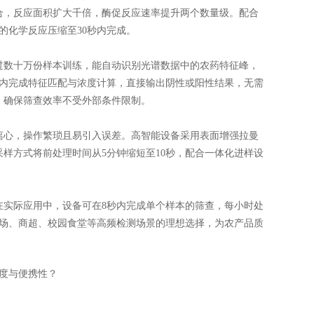
合，反应面积扩大千倍，酶促反应速率提升两个数量级。配合
的化学反应压缩至30秒内完成。
数十万份样本训练，能自动识别光谱数据中的农药特征峰，
秒内完成特征匹配与浓度计算，直接输出阴性或阳性结果，无需
，确保筛查效率不受外部条件限制。
心，操作繁琐且易引入误差。高智能设备采用表面增强拉曼
样方式将前处理时间从5分钟缩短至10秒，配合一体化进样设
在实际应用中，设备可在8秒内完成单个样本的筛查，每小时处
市场、商超、校园食堂等高频检测场景的理想选择，为农产品质
度与便携性？